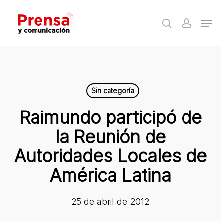
Skip
Men
to
search
accoun
Close
main
Menu
content
Sin categoría
Raimundo participó de
la Reunión de
Autoridades Locales de
América Latina
25 de abril de 2012