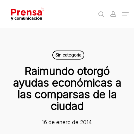
Skip
Men
to
search
accoun
Close
main
Menu
content
Sin categoría
Raimundo otorgó
ayudas económicas a
las comparsas de la
ciudad
16 de enero de 2014