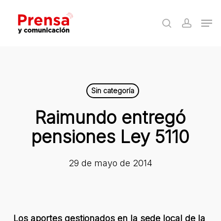
Skip
Men
to
search
accoun
Close
main
Menu
content
Sin categoría
Raimundo entregó
pensiones Ley 5110
29 de mayo de 2014
Los aportes gestionados en la sede local de la