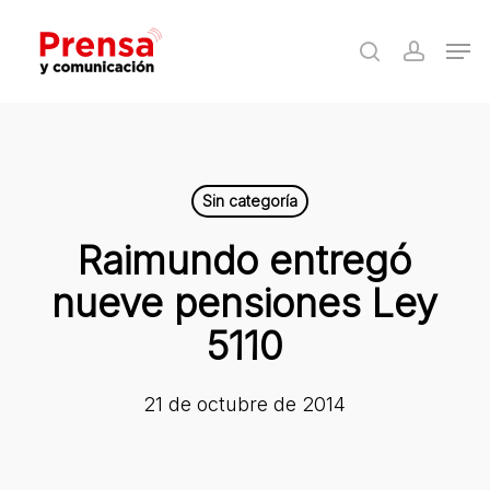
Skip
Men
to
search
accoun
Close
main
Menu
content
Sin categoría
Raimundo entregó
nueve pensiones Ley
5110
21 de octubre de 2014