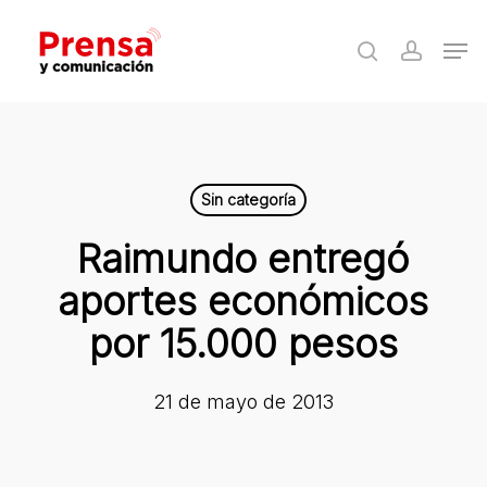
Skip
Men
to
search
accoun
Close
main
Menu
content
Sin categoría
Raimundo entregó
aportes económicos
por 15.000 pesos
21 de mayo de 2013