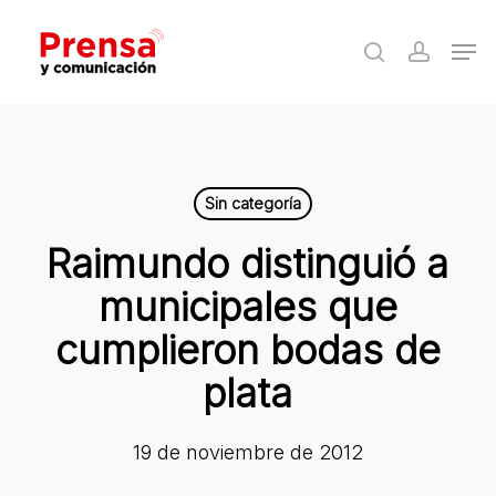
Skip
Men
to
search
accoun
Close
main
Menu
content
Sin categoría
Raimundo distinguió a
municipales que
cumplieron bodas de
plata
19 de noviembre de 2012