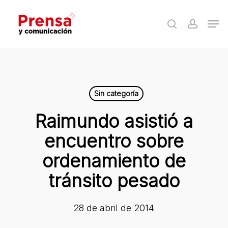
Skip
Men
to
search
accoun
Close
main
Menu
content
Sin categoría
Raimundo asistió a
encuentro sobre
ordenamiento de
tránsito pesado
28 de abril de 2014