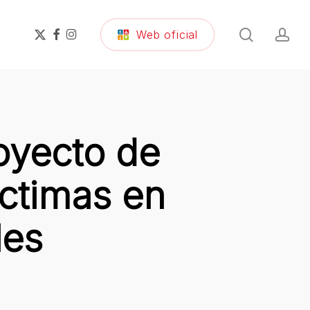
search
ac
x-
facebook
instagram
Web oficial
twitter
oyecto de
íctimas en
les