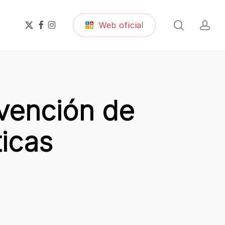
search
ac
x-
facebook
instagram
Web oficial
twitter
vención de
icas