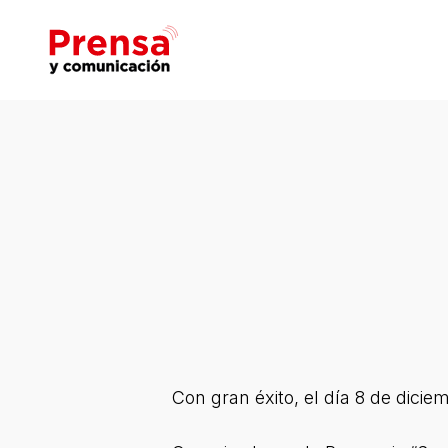
Skip
to
main
content
Hit enter to search or ESC to close
Con gran éxito, el día 8 de dici