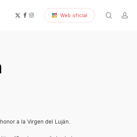
search
ac
x-
facebook
instagram
Web oficial
twitter
a
honor a la Virgen del Luján.