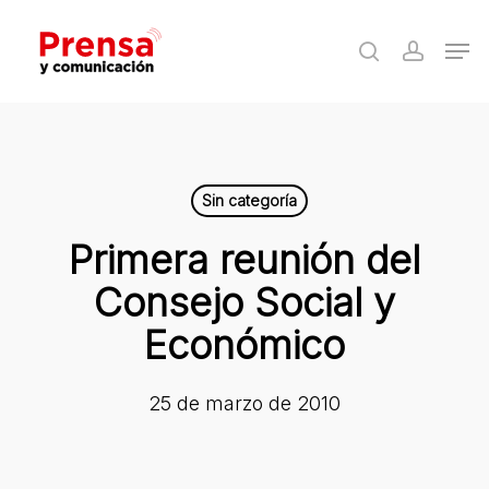
Skip
Men
to
search
accoun
Close
main
Menu
content
Sin categoría
Primera reunión del
Consejo Social y
Económico
25 de marzo de 2010