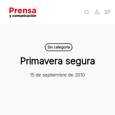
Skip
Men
to
search
accoun
Close
main
Menu
content
Sin categoría
Primavera segura
15 de septiembre de 2010