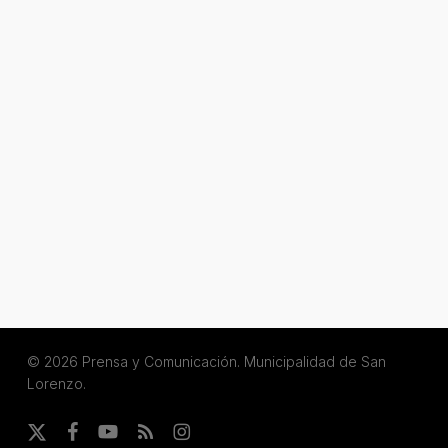
© 2026 Prensa y Comunicación. Municipalidad de San
Lorenzo.
x-
facebook
youtube
RSS
instagram