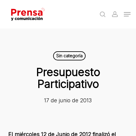
Skip
Men
to
search
accoun
Close
main
Menu
content
Sin categoría
Presupuesto
Participativo
17 de junio de 2013
El miércoles 12 de Junio de 2012 finalizó el