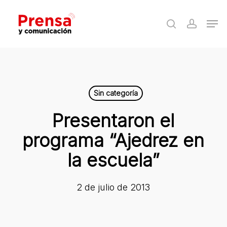
Skip
Men
to
search
accoun
Close
main
Menu
content
Sin categoría
Presentaron el
programa “Ajedrez en
la escuela”
2 de julio de 2013