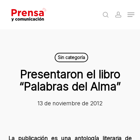
Skip
Men
to
search
accoun
Close
main
Menu
content
Sin categoría
Presentaron el libro
“Palabras del Alma”
13 de noviembre de 2012
La publicación es una antología literaria de