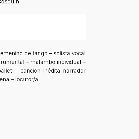
 Cosquín
 femenino de tango – solista vocal
strumental – malambo individual –
allet – canción inédita narrador
ena – locutor/a