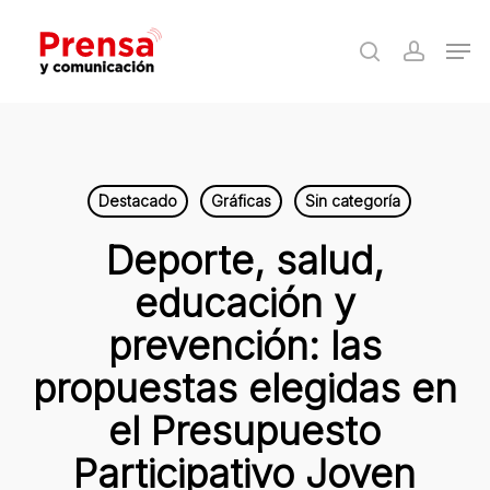
Skip
Men
to
search
accoun
Close
main
Menu
content
Destacado
Gráficas
Sin categoría
Deporte, salud,
educación y
prevención: las
propuestas elegidas en
el Presupuesto
Participativo Joven