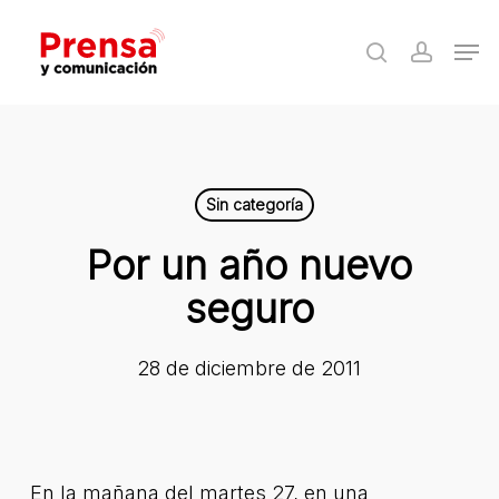
Skip
Men
to
search
accoun
Close
main
Menu
content
Sin categoría
Por un año nuevo
seguro
28 de diciembre de 2011
En la mañana del martes 27, en una