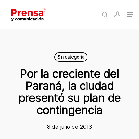
Skip
Men
to
search
accoun
Close
main
Menu
content
Sin categoría
Por la creciente del
Paraná, la ciudad
presentó su plan de
contingencia
8 de julio de 2013