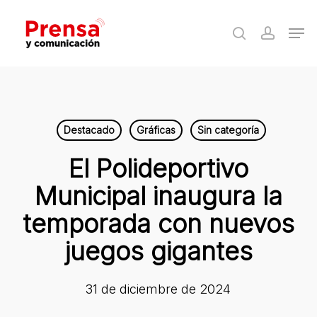
Skip
Men
to
search
accoun
Close
main
Menu
content
Destacado
Gráficas
Sin categoría
El Polideportivo
Municipal inaugura la
temporada con nuevos
juegos gigantes
31 de diciembre de 2024