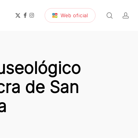
search
ac
x-
facebook
instagram
Web oficial
twitter
useológico
acra de San
a