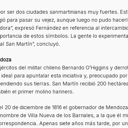
or ser dos ciudades sanmartinianas muy fuertes. Esta
igió para pasar su vejez, aunque luego no pudo hacerl
tadora”, expresó Fernández en referencia al intercambi
importancia de estos símbolos. La gente lo experiment
al San Martín”, concluyó.
ndoza
ércitos del militar chileno Bernardo O’Higgins y derrot
deal para apuntalar esta iniciativa y, preocupado por 
vendiendo sus tierras. San Martín recibió 200 hectárea
mbién el primer molino harinero.
 el 20 de diciembre de 1816 el gobernador de Mendoza
nombre de Villa Nueva de los Barriales, a la que él 
correspondencia. Apenas siete años más tarde, por u