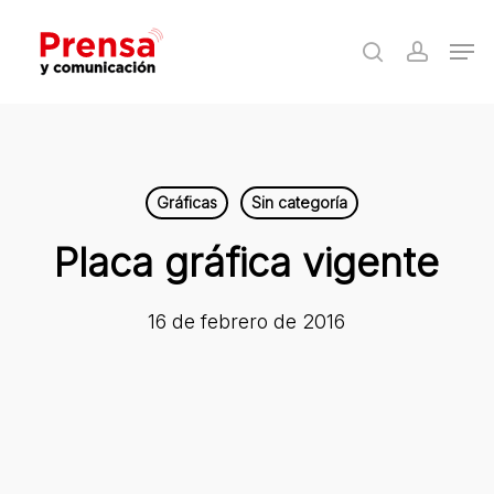
Skip
Men
to
search
accoun
Close
main
Menu
content
Gráficas
Sin categoría
Placa gráfica vigente
16 de febrero de 2016