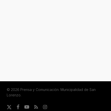
© 2026 Prensa y Comunicación. Municipalidad de San
Lorenzo.
x-
facebook
youtube
RSS
instagram