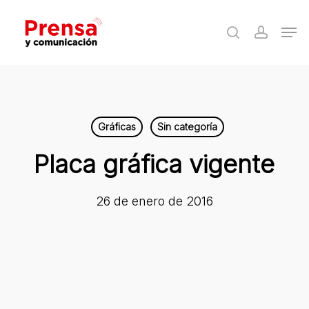
Skip
Men
to
search
accoun
Close
main
Menu
content
Gráficas
Sin categoría
Placa gráfica vigente
26 de enero de 2016