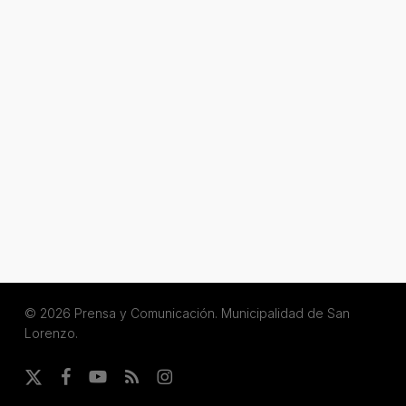
© 2026 Prensa y Comunicación. Municipalidad de San
Lorenzo.
x-
facebook
youtube
RSS
instagram
twitter