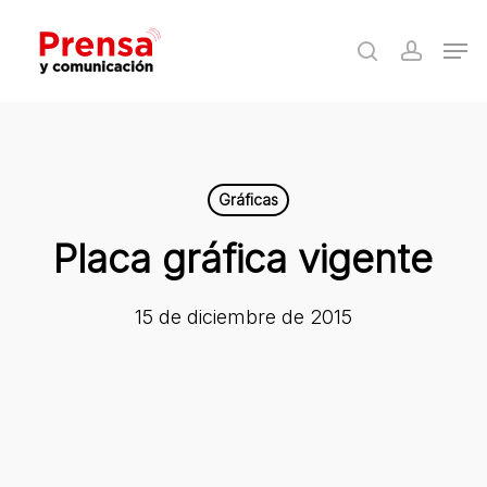
Skip
Men
to
search
accoun
Close
main
Menu
content
Gráficas
Placa gráfica vigente
15 de diciembre de 2015