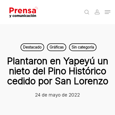
Skip
Men
to
search
accoun
Close
main
Menu
content
Destacado
Gráficas
Sin categoría
Plantaron en Yapeyú un
nieto del Pino Histórico
cedido por San Lorenzo
24 de mayo de 2022