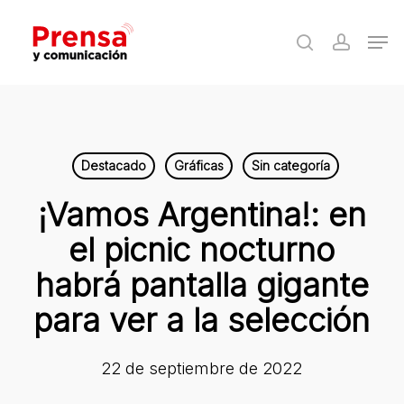
Skip
Men
to
search
accoun
Close
main
Menu
content
Destacado
Gráficas
Sin categoría
¡Vamos Argentina!: en
el picnic nocturno
habrá pantalla gigante
para ver a la selección
22 de septiembre de 2022