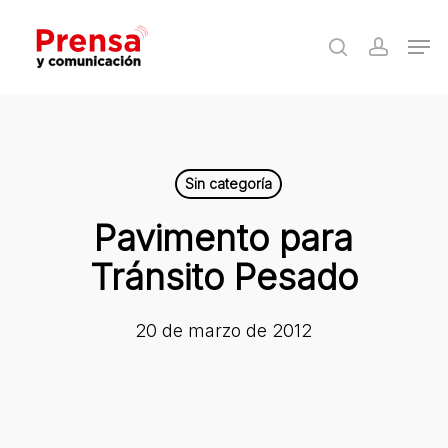
Skip
Men
to
search
accoun
Close
main
Menu
content
Sin categoría
Pavimento para
Tránsito Pesado
20 de marzo de 2012