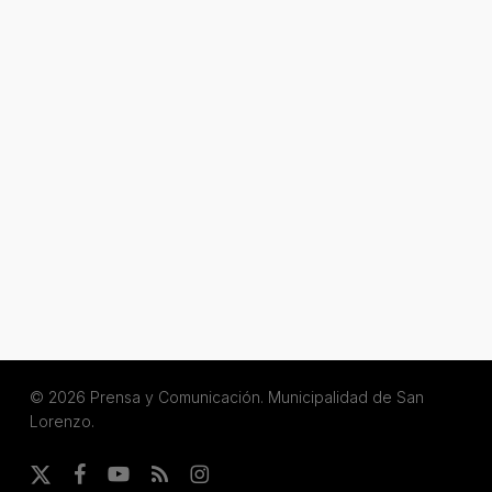
© 2026 Prensa y Comunicación. Municipalidad de San
Lorenzo.
x-
facebook
youtube
RSS
instagram