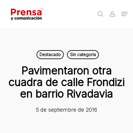
Skip
Men
to
search
accoun
Close
main
Menu
content
Destacado
Sin categoría
Pavimentaron otra
cuadra de calle Frondizi
en barrio Rivadavia
5 de septiembre de 2016