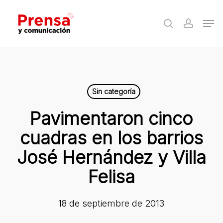
Skip
Men
to
search
accoun
Close
main
Menu
content
Sin categoría
Pavimentaron cinco
cuadras en los barrios
José Hernández y Villa
Felisa
18 de septiembre de 2013