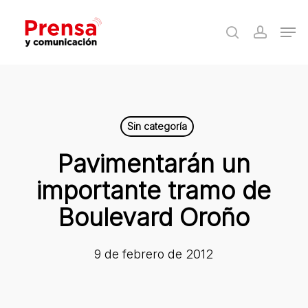
Skip
Men
to
search
accoun
Close
main
Menu
content
Sin categoría
Pavimentarán un
importante tramo de
Boulevard Oroño
9 de febrero de 2012