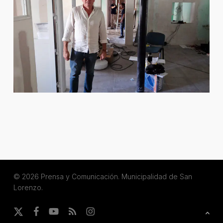
© 2026 Prensa y Comunicación. Municipalidad de San
Lorenzo.
x-
facebook
youtube
RSS
instagram
twitter