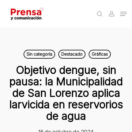
Skip
Men
to
search
accoun
Close
main
Menu
content
Sin categoría
Destacado
Gráficas
Objetivo dengue, sin
pausa: la Municipalidad
de San Lorenzo aplica
larvicida en reservorios
de agua
16 de octubre de 2024