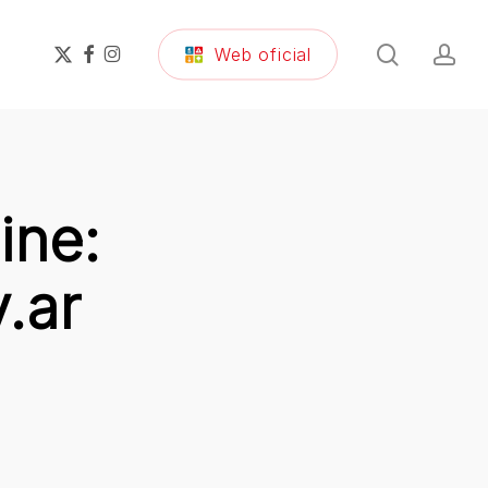
search
ac
x-
facebook
instagram
Web oficial
twitter
ine:
.ar