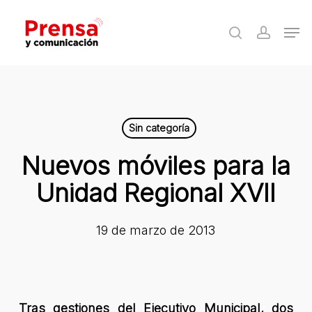
Skip
Men
to
search
accoun
Close
main
Menu
content
Sin categoría
Nuevos móviles para la
Unidad Regional XVII
19 de marzo de 2013
Tras gestiones del Ejecutivo Municipal, dos