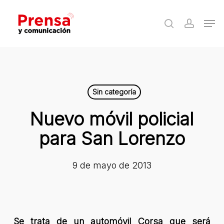
Skip
Men
to
search
accoun
Close
main
Menu
content
Sin categoría
Nuevo móvil policial
para San Lorenzo
9 de mayo de 2013
Se trata de un automóvil Corsa que será