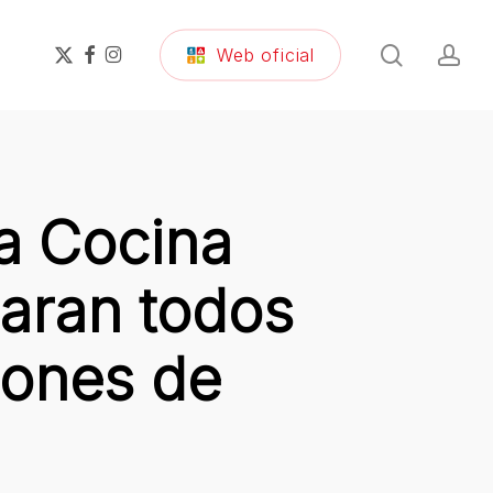
search
ac
x-
facebook
instagram
Web oficial
twitter
a Cocina
paran todos
iones de