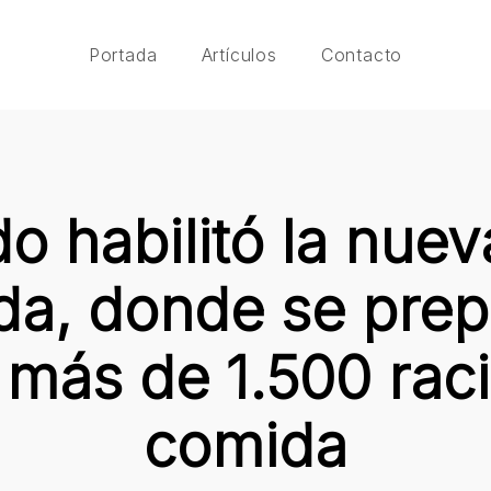
Portada
Artículos
Contacto
o habilitó la nuev
da, donde se pre
s más de 1.500 rac
comida