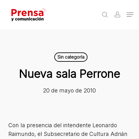
Skip
Men
to
search
accoun
Close
main
Menu
content
Sin categoría
Nueva sala Perrone
20 de mayo de 2010
Con la presencia del intendente Leonardo
Raimundo, el Subsecretario de Cultura Adrián