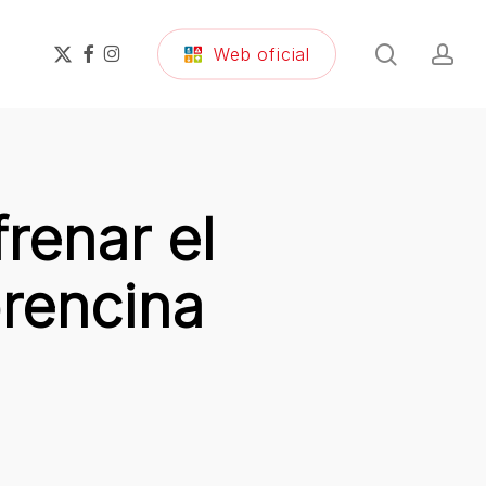
search
ac
x-
facebook
instagram
Web oficial
twitter
renar el
orencina