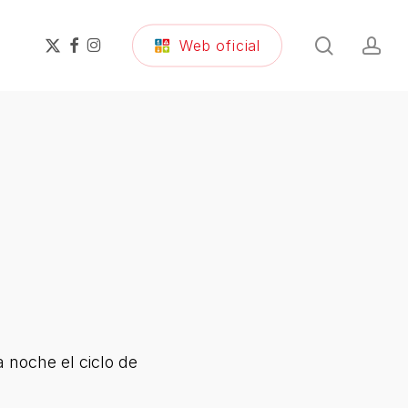
search
ac
x-
facebook
instagram
Web oficial
twitter
 noche el ciclo de