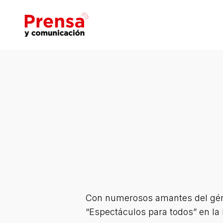
Skip
to
main
content
Hit enter to search or ESC to close
Con numerosos amantes del géner
“Espectáculos para todos” en la 