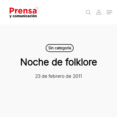
Skip
Men
to
search
accoun
Close
main
Menu
content
Sin categoría
Noche de folklore
23 de febrero de 2011