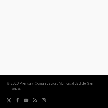
© 2026 Prensa y Comunicación. Municipalidad de San
Lorenzo.
x-
facebook
youtube
RSS
instagram
twitter