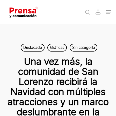
Skip
Men
to
search
accoun
Close
main
Menu
content
Destacado
Gráficas
Sin categoría
Una vez más, la
comunidad de San
Lorenzo recibirá la
Navidad con múltiples
atracciones y un marco
deslumbrante en la