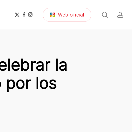
search
ac
x-
facebook
instagram
Web oficial
twitter
lebrar la
 por los