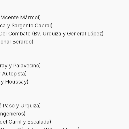
y Vicente Mármol)
rca y Sargento Cabral)
 Del Combate (Bv. Urquiza y General López)
gonal Berardo)
ray y Palavecino)
y Autopista)
o y Houssay)
é Paso y Urquiza)
Ingenieros)
del Carril y Escalada)