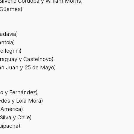
Silverio Córdoba y William Morris)
y Güemes)
vadavia)
antoia)
ellegrini)
araguay y Castelnovo)
San Juan y 25 de Mayo)
no y Fernández)
edes y Lola Mora)
y América)
Silva y Chile)
Suipacha)