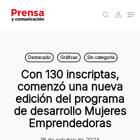
Skip
Men
to
search
accoun
Close
main
Menu
content
Destacado
Gráficas
Sin categoría
Con 130 inscriptas,
comenzó una nueva
edición del programa
de desarrollo Mujeres
Emprendedoras
18 de octubre de 2024