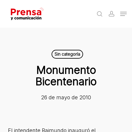
Skip
Men
to
search
accoun
Close
main
Menu
content
Sin categoría
Monumento
Bicentenario
26 de mayo de 2010
El intendente Raimundo inauguró el