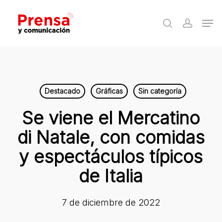
Skip
Men
to
search
accoun
Close
main
Menu
content
Destacado
Gráficas
Sin categoría
Se viene el Mercatino
di Natale, con comidas
y espectáculos típicos
de Italia
7 de diciembre de 2022