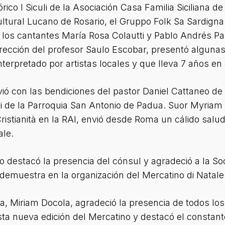
ico I Siculi de la Asociación Casa Familia Siciliana de 
ultural Lucano de Rosario, el Gruppo Folk Sa Sardigna 
ia, los cantantes María Rosa Colautti y Pablo Andrés Pa
rección del profesor Saulo Escobar, presentó alguna
interpretado por artistas locales y que lleva 7 años en
ó con las bendiciones del pastor Daniel Cattaneo d
 de la Parroquia San Antonio de Padua. Suor Myriam C
ristianità en la RAI, envió desde Roma un cálido salu
ale.
destacó la presencia del cónsul y agradeció a la Soci
muestra en la organización del Mercatino di Natale y
a, Miriam Docola, agradeció la presencia de todos los a
ta nueva edición del Mercatino y destacó el constant