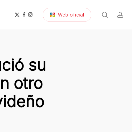
search
ac
x-
facebook
instagram
Web oficial
twitter
ució su
n otro
videño