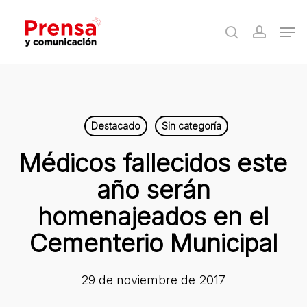
Skip
Men
to
search
accoun
Close
main
Menu
content
Destacado
Sin categoría
Médicos fallecidos este
año serán
homenajeados en el
Cementerio Municipal
29 de noviembre de 2017