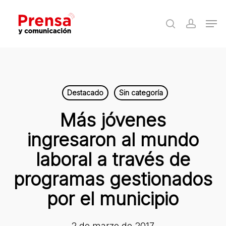
Skip
Men
to
search
accoun
Close
main
Menu
content
Destacado
Sin categoría
Más jóvenes
ingresaron al mundo
laboral a través de
programas gestionados
por el municipio
2 de marzo de 2017