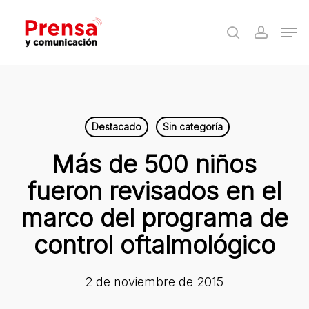
Skip
Men
to
search
accoun
Close
main
Menu
content
Destacado
Sin categoría
Más de 500 niños
fueron revisados en el
marco del programa de
control oftalmológico
2 de noviembre de 2015