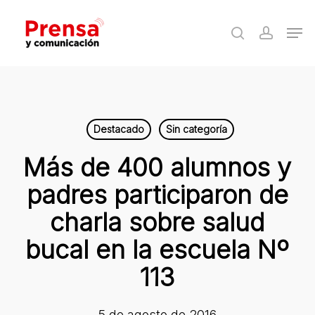
Skip
Men
to
search
accoun
Close
main
Menu
content
Destacado
Sin categoría
Más de 400 alumnos y
padres participaron de
charla sobre salud
bucal en la escuela Nº
113
5 de agosto de 2016